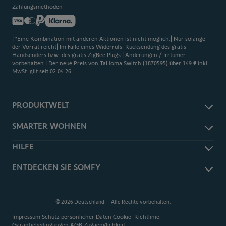
Zahlungsmethoden
| *Eine Kombination mit anderen Aktionen ist nicht möglich.| Nur solange
der Vorrat reicht| Im Falle eines Widerrufs: Rücksendung des gratis
Handsenders bzw. des gratis ZigBee Plugs | Änderungen / Irrtümer
vorbehalten | Der neue Preis von TaHoma Switch (1870595) über 149 € inkl.
MwSt. gilt seit 02.04.26
PRODUKTWELT
Rolläden & Sonnenschutz
SMARTER WOHNEN
Innensonnenschutz
Kompatibilität
HILFE
Terrassenbeschattung
Smart Home Einsteigerhilfe
Zugang
Hilfe-Center
ENTDECKEN SIE SOMFY
Welcher Antrieb für mein Tor?
Kameras & Alarm
FAQ
Sommerlicher Hitzeschutz
Heizung & Licht
Über Somfy
Erklärvideos
Heizkosten sparen
Smart Home
Karriere
Bedienungsanleitungen
© 2026 Deutschland – Alle Rechte vorbehalten.
Rundum sicher
Presse
Bestellung widerrufen
Smarter Zugang
Impressum
Schutz persönlicher Daten
Cookie-Richtlinie
So Open & Technologien
Vor-Ort-Service
Garantiebedingungen
AGB
Zugaenglichkeit