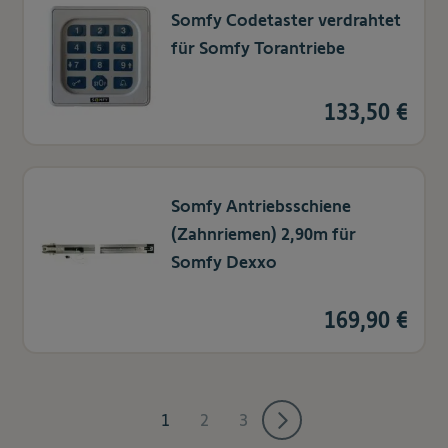
Somfy Codetaster verdrahtet
für Somfy Torantriebe
133,50 €
Somfy Antriebsschiene
(Zahnriemen) 2,90m für
Somfy Dexxo
169,90 €
1
2
3
Sie lesen gerade die Seite
Seite
Seite