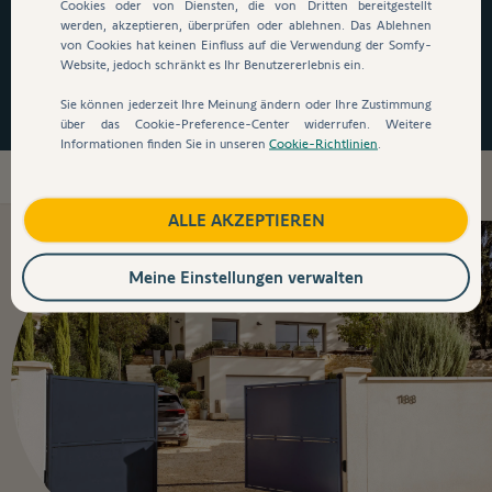
auszusteigen!
*
Cookies oder von Diensten, die von Dritten bereitgestellt
werden, akzeptieren, überprüfen oder ablehnen. Das Ablehnen
von Cookies hat keinen Einfluss auf die Verwendung der Somfy-
Website, jedoch schränkt es Ihr Benutzererlebnis ein.
Jetzt zugreifen
Sie können jederzeit Ihre Meinung ändern oder Ihre Zustimmung
über das Cookie-Preference-Center widerrufen. Weitere
Informationen finden Sie in unseren
Cookie-Richtlinien
.
Produkte
ALLE AKZEPTIEREN
Meine Einstellungen verwalten