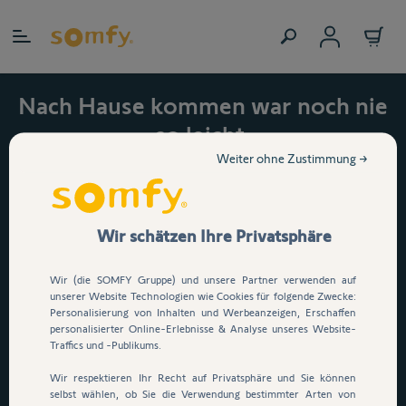
Zum Inhalt springen
Nach Hause kommen war noch nie
so leicht.
Jetzt 15 % auf den
Weiter ohne Zustimmung →
automatischen
Garagentorantrieb Serenia
Wir schätzen Ihre Privatsphäre
io sichern!
Wir (die SOMFY Gruppe) und unsere Partner verwenden auf
Dein Garagentor öffnet per
unserer Website Technologien wie Cookies für folgende Zwecke:
Personalisierung von Inhalten und Werbeanzeigen, Erschaffen
Knopfdruck, App oder
personalisierter Online-Erlebnisse & Analyse unseres Website-
Sprachsteuerung
. E
infach
Traffics und -Publikums.
durchfahren, ganz ohne
Wir respektieren Ihr Recht auf Privatsphäre und Sie können
selbst wählen, ob Sie die Verwendung bestimmter Arten von