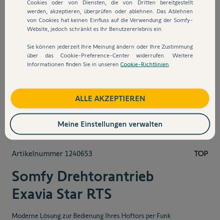
Cookies oder von Diensten, die von Dritten bereitgestellt
werden, akzeptieren, überprüfen oder ablehnen. Das Ablehnen
von Cookies hat keinen Einfluss auf die Verwendung der Somfy-
Website, jedoch schränkt es Ihr Benutzererlebnis ein.
Sie können jederzeit Ihre Meinung ändern oder Ihre Zustimmung
über das Cookie-Preference-Center widerrufen. Weitere
Informationen finden Sie in unseren
Cookie-Richtlinien
.
View larger image
View larger image
View larger image
View larger
ALLE AKZEPTIEREN
Meine Einstellungen verwalten
Artikelnummer
1240653
TOP
Somfy Drehtorantrieb
Exavia Star RTS
Moderne Lösung zur Bedienung Ihres Hoftors per Funk