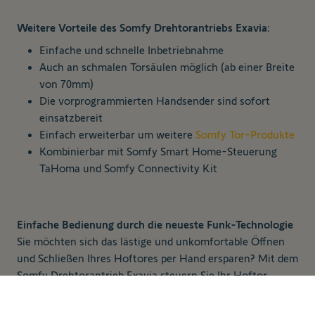
Weitere Vorteile des Somfy Drehtorantriebs Exavia:
Einfache und schnelle Inbetriebnahme
Auch an schmalen Torsäulen möglich (ab einer Breite
von 70mm)
Die vorprogrammierten Handsender sind sofort
einsatzbereit
Einfach erweiterbar um weitere
Somfy Tor-Produkte
Kombinierbar mit
Somfy Smart Home-Steuerung
TaHoma
und
Somfy Connectivity Kit
Einfache Bedienung durch die neueste Funk-Technologie
Sie möchten sich das lästige und unkomfortable Öffnen
und Schließen Ihres Hoftores per Hand ersparen? Mit dem
Somfy Drehtorantrieb Exavia steuern Sie Ihr Hoftor
509,00 €
Zum Warenkorb
künftig bequem per Knopfdruck über die voreingestellten
inkl. MwSt., zzgl.
hinzufügen
Handsender.