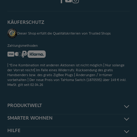
KÄUFERSCHUTZ
Dieser Shop erfüllt die Qualitätskriterien von Trusted Shops
Zahlungsmethoden
| *Eine Kombination mit anderen Aktionen ist nicht möglich.| Nur solange
der Vorrat reicht| Im Falle eines Widerrufs: Rücksendung des gratis
Handsenders bzw. des gratis ZigBee Plugs | Änderungen / Irrtümer
vorbehalten | Der neue Preis von TaHoma Switch (1870595) über 149 € inkl.
MwSt. gilt seit 02.04.26
PRODUKTWELT
Rolläden & Sonnenschutz
SMARTER WOHNEN
Innensonnenschutz
Kompatibilität
HILFE
Terrassenbeschattung
Smart Home Einsteigerhilfe