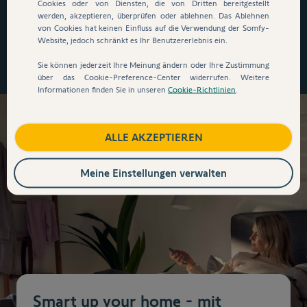
auszusteigen!
*
Cookies oder von Diensten, die von Dritten bereitgestellt
werden, akzeptieren, überprüfen oder ablehnen. Das Ablehnen
von Cookies hat keinen Einfluss auf die Verwendung der Somfy-
Website, jedoch schränkt es Ihr Benutzererlebnis ein.
Jetzt zugreifen
Sie können jederzeit Ihre Meinung ändern oder Ihre Zustimmung
über das Cookie-Preference-Center widerrufen. Weitere
Informationen finden Sie in unseren
Cookie-Richtlinien
.
ALLE AKZEPTIEREN
Meine Einstellungen verwalten
Smart up your home - mit