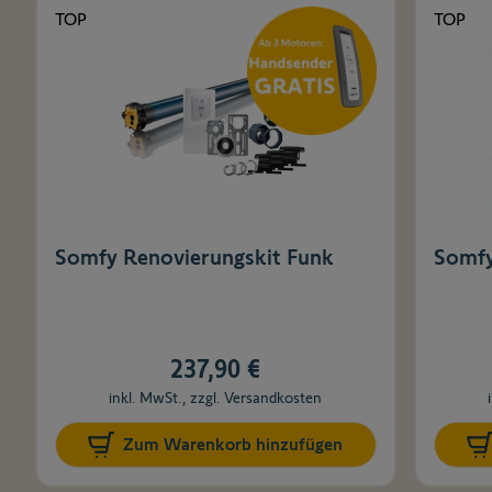
TOP
TOP
Somfy Renovierungskit Funk
Somfy
237,90 €
inkl. MwSt., zzgl. Versandkosten
Zum Warenkorb hinzufügen