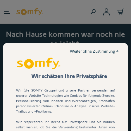
Zum Inhalt springen
Nach Hause kommen war noch nie
so leicht.
Jetzt 15 % auf den
Weiter ohne Zustimmung →
automatischen
Garagentorantrieb Serenia
Wir schätzen Ihre Privatsphäre
io sichern!
Wir (die SOMFY Gruppe) und unsere Partner verwenden auf
Dein Garagentor öffnet per
unserer Website Technologien wie Cookies für folgende Zwecke:
Personalisierung von Inhalten und Werbeanzeigen, Erschaffen
Knopfdruck, App oder
personalisierter Online-Erlebnisse & Analyse unseres Website-
Sprachsteuerung
. E
infach
Traffics und -Publikums.
durchfahren, ganz ohne
Wir respektieren Ihr Recht auf Privatsphäre und Sie können
selbst wählen, ob Sie die Verwendung bestimmter Arten von