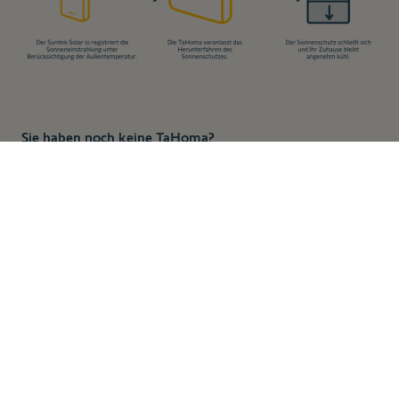
Sie haben noch keine TaHoma?
149,00 €
>> Kaufen Sie jetzt unsere Smart-Home-Zentrale
Zum Warenkorb
inkl. MwSt., zzgl.
hinzufügen
TaHoma Switch und steuern Sie Ihr gesamtes Zuhause
Versandkosten
vernetzt und intelligent
!
Mit unserer
Smart-Home-Zentrale und einem
vernetzten Sonnenschutz
bereiten Sie Ihr Zuhause
optimal für die heißeren Monate des Jahres vor!
Verringern Sie die Temperatur in Ihrem Zuhause um 4-7°C
mit automatisch gesteuertem Sonnenschutz.
Wie das funktioniert?
Wenn Sie Ihren Sonnenschutz (Rollläden, Außenjalousien)
automatisieren, passt er sich automatisch den