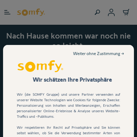
Zum Inhalt springen
Nach Hause kommen war noch nie
so leicht.
Jetzt 15 % auf den
Weiter ohne Zustimmung →
automatischen
Garagentorantrieb Serenia
Wir schätzen Ihre Privatsphäre
io sichern!
Wir (die SOMFY Gruppe) und unsere Partner verwenden auf
Dein Garagentor öffnet per
unserer Website Technologien wie Cookies für folgende Zwecke:
Personalisierung von Inhalten und Werbeanzeigen, Erschaffen
Knopfdruck, App oder
personalisierter Online-Erlebnisse & Analyse unseres Website-
Sprachsteuerung
. E
infach
Traffics und -Publikums.
durchfahren, ganz ohne
Wir respektieren Ihr Recht auf Privatsphäre und Sie können
selbst wählen, ob Sie die Verwendung bestimmter Arten von