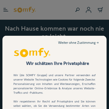
Zum Inhalt springen
Nach Hause kommen war noch nie
so leicht.
Jetzt 15 % auf den
Weiter ohne Zustimmung →
automatischen
Garagentorantrieb Serenia
Wir schätzen Ihre Privatsphäre
io sichern!
Wir (die SOMFY Gruppe) und unsere Partner verwenden auf
Dein Garagentor öffnet per
unserer Website Technologien wie Cookies für folgende Zwecke:
Personalisierung von Inhalten und Werbeanzeigen, Erschaffen
Knopfdruck, App oder
personalisierter Online-Erlebnisse & Analyse unseres Website-
Sprachsteuerung
. E
infach
Traffics und -Publikums.
durchfahren, ganz ohne
Wir respektieren Ihr Recht auf Privatsphäre und Sie können
selbst wählen, ob Sie die Verwendung bestimmter Arten von