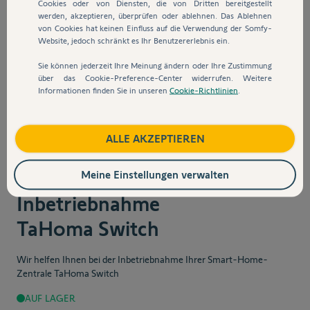
Cookies oder von Diensten, die von Dritten bereitgestellt
werden, akzeptieren, überprüfen oder ablehnen. Das Ablehnen
von Cookies hat keinen Einfluss auf die Verwendung der Somfy-
Website, jedoch schränkt es Ihr Benutzererlebnis ein.
Sie können jederzeit Ihre Meinung ändern oder Ihre Zustimmung
über das Cookie-Preference-Center widerrufen. Weitere
Informationen finden Sie in unseren
Cookie-Richtlinien
.
ALLE AKZEPTIEREN
Artikelnummer
9027844
NEU
Telefonische
Meine Einstellungen verwalten
Inbetriebnahme
TaHoma Switch
Wir helfen Ihnen bei der Inbetriebnahme Ihrer Smart-Home-
Zentrale TaHoma Switch
AUF LAGER