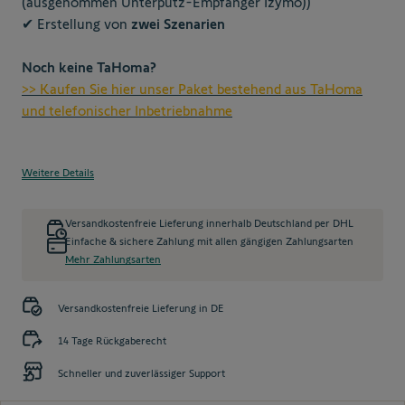
(ausgenommen Unterputz-Empfänger Izymo))
✔ Erstellung von
zwei Szenarien
Noch keine TaHoma?
>> Kaufen Sie hier unser Paket bestehend aus TaHoma
und telefonischer Inbetriebnahme
Weitere Details
Versandkostenfreie Lieferung innerhalb Deutschland per DHL
Einfache & sichere Zahlung mit allen gängigen Zahlungsarten
Mehr Zahlungsarten
Versandkostenfreie Lieferung in DE
14 Tage Rückgaberecht
Schneller und zuverlässiger Support