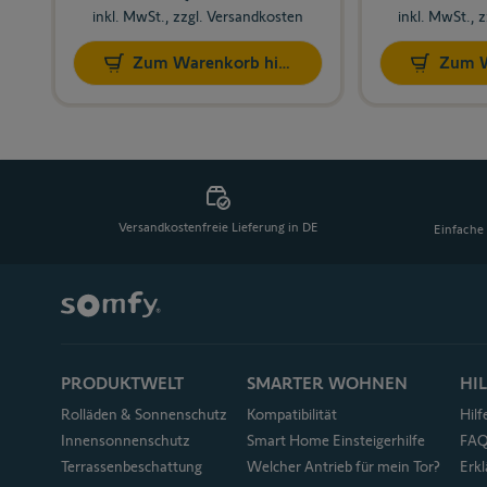
inkl. MwSt., zzgl. Versandkosten
inkl. MwSt., 
Zum Warenkorb hinzufügen
Zum W
Versandkostenfreie Lieferung in DE
Einfache 
PRODUKTWELT
SMARTER WOHNEN
HI
Rolläden & Sonnenschutz
Kompatibilität
Hil
Innensonnenschutz
Smart Home Einsteigerhilfe
FA
Terrassenbeschattung
Welcher Antrieb für mein Tor?
Erkl