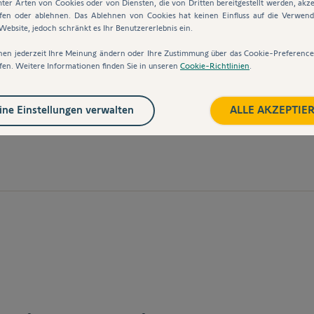
ter Arten von Cookies oder von Diensten, die von Dritten bereitgestellt werden, akze
fen oder ablehnen. Das Ablehnen von Cookies hat keinen Einfluss auf die Verwen
ebsite, jedoch schränkt es Ihr Benutzererlebnis ein.
nen jederzeit Ihre Meinung ändern oder Ihre Zustimmung über das Cookie-Preferenc
fikationen
fen. Weitere Informationen finden Sie in unseren
Cookie-Richtlinien
.
ne Einstellungen verwalten
ALLE AKZEPTIE