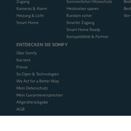
Zugang
Sommerlicher Hitzeschutz
Bed
Kameras & Alarm
Heizkosten sparen
Bes
Heizung & Licht
Rundum sicher
Vor
Smart Home
Smarter Zugang
Smart Home Ready
Kompatibilität & Partner
ENTDECKEN SIE SOMFY
Über Somfy
Karriere
Presse
So Open & Technologien
We Act for a Better Way
Mein Datenschutz
Mein Garantieversprechen
Altgeräterückgabe
AGB
© 2026 Deutschland – Alle Rechte vorbehalten.