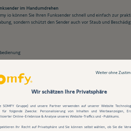
Funksender im Handumdrehen
Amy io können Sie Ihren Funksender schnell und einfach zur prak
abung, sondern schützt den Sender auch vor Staub und Beschädigu
nbedienung
gungen
Weiter ohne Zusti
nder Amy io inkl. der Schutzabdeckung Ihnen bietet. Bestellen Si
Wir schätzen Ihre Privatsphäre
ie SOMFY Gruppe) und unsere Partner verwenden auf unserer Website Technolog
s für folgende Zwecke: Personalisierung von Inhalten und Werbeanzeigen, Ers
lisierter Online-Erlebnisse & Analyse unseres Website-Traffics und -Publikums.
pektieren Ihr Recht auf Privatsphäre und Sie können selbst wählen, ob Sie die Ve