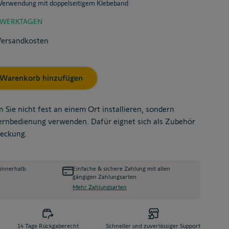
Verwendung mit doppelseitigem Klebeband
3 WERKTAGEN
 Versandkosten
Warenkorb hinzufügen
e nicht fest an einem Ort installieren, sondern
ernbedienung verwenden. Dafür eignet sich als Zubehör
bdeckung.
 innerhalb
Einfache & sichere Zahlung mit allen
gängigen Zahlungsarten
Mehr Zahlungsarten
14 Tage Rückgaberecht
Schneller und zuverlässiger Support