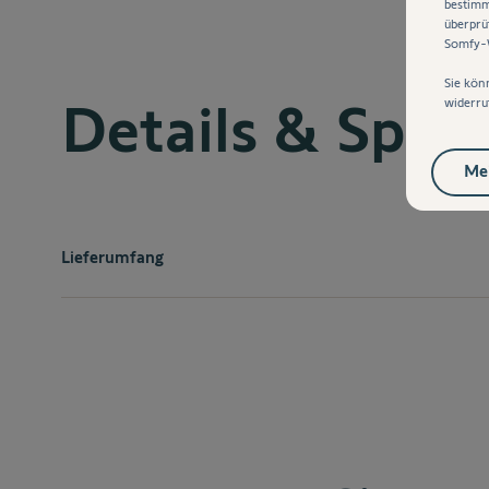
bestimm
überprü
Somfy-W
Sie kön
Details & Spezi
widerru
Mei
Lieferumfang
im Lieferumfang enthalten:
1x Somfy Schutzabdeckung für Amy io