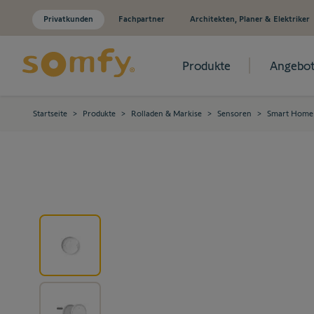
Privatkunden
Fachpartner
Architekten, Planer & Elektriker
Produkte
Angebot
Zum Inhalt springen
Startseite
>
Produkte
>
Rolladen & Markise
>
Sensoren
>
Smart Home 
View larger image
View larger image