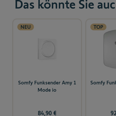
Das könnte Sie auc
Navigating through the elements of the carousel is possibl
Press to skip carousel
NEU
TOP
Somfy Funksender Amy 1
Somfy Fun
Mode io
84,90 €
92