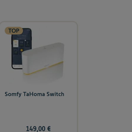
arousel navigation using the skip links.
TOP
Somfy TaHoma Switch
149,00 €