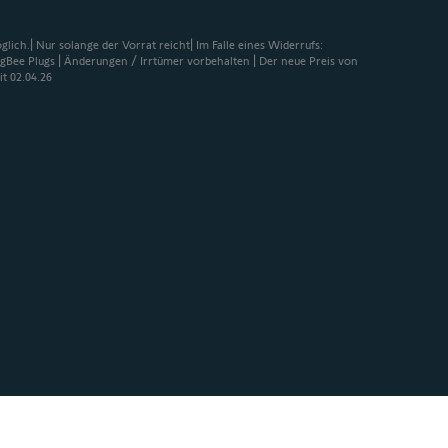
lich.| Nur solange der Vorrat reicht| Im Falle eines Widerrufs:
gBee Plugs | Änderungen / Irrtümer vorbehalten | Der neue Preis von
it 02.04.26
Cookie-Richtlinie
Garantiebedingungen
AGB
Zugaenglichkeit