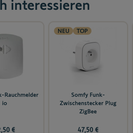
h interessieren
e using the tab key. You can skip the carousel or go straight to c
NEU
TOP
k-Rauchmelder
Somfy Funk-
io
Zwischenstecker Plug
ZigBee
,50 €
47,50 €