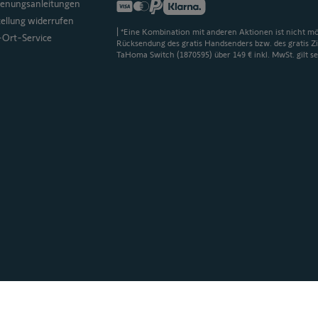
ienungsanleitungen
tellung widerrufen
| *Eine Kombination mit anderen Aktionen ist nicht mög
-Ort-Service
Rücksendung des gratis Handsenders bzw. des gratis Zi
TaHoma Switch (1870595) über 149 € inkl. MwSt. gilt se
Impressum
Schutz persönlicher Daten