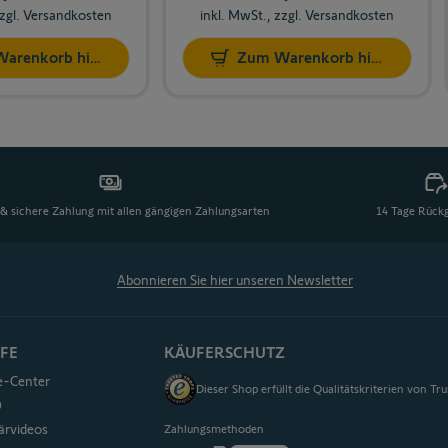
zzgl. Versandkosten
inkl. MwSt., zzgl. Versandkosten
arenkorb hinzufügen
Zum Warenkorb hinzufügen
& sichere Zahlung mit allen gängigen Zahlungsarten
14 Tage Rück
Abonnieren Sie hier unseren Newsletter
LFE
KÄUFERSCHUTZ
fe-Center
Dieser Shop erfüllt die Qualitätskriterien von Tr
Q
ärvideos
Zahlungsmethoden