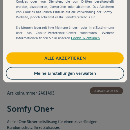
Cookies oder von Diensten, die von Dritten bereitgestellt
werden, akzeptieren, überprüfen oder ablehnen. Das Ablehnen
von Cookies hat keinen Einfluss auf die Verwendung der Somfy-
Website, jedoch schränkt es Ihr Benutzererlebnis ein.
Sie können jederzeit Ihre Meinung ändern oder Ihre Zustimmung
über das Cookie-Preference-Center widerrufen. Weitere
Informationen finden Sie in unseren
Cookie-Richtlinien
.
View larger image
View larger image
View larger image
View larger 
ALLE AKZEPTIEREN
Meine Einstellungen verwalten
AUSGELAUFEN
Artikelnummer
2401493
Somfy One+
All-in-One Sicherheitslösung für einen zuverlässigen
Rundumschutz Ihres Zuhauses