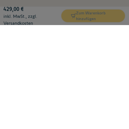
429,00 €
Schützen Sie Ihr Zuhause – und Ihre Privatsphäre
Zum Warenkorb
Die intelligente Somfy One+ überwacht Ihr Zuhause
inkl. MwSt., zzgl.
hinzufügen
zuverlässig. Um den Komfort abzurunden, wird die
Versandkosten
Kamerablende automatisch hochgefahren, sobald Sie
Ihre Wohnung betreten. Beim Verlassen Ihres Zuhauses
wird die Kamerablende eingefahren. So haben Sie stets
ein sicheres Gefühl.
Automatische Aktivierung / Deaktivierung Ihres
Sicherheitsmodus
In Verbindung mit dem Chipausweis Somfy KeyFob und
dem Erschütterungsensor Somfy IntelliTAG aktiviert
sich Ihre Somfy One+ automatisch, sobald Sie Ihr
Zuhause verlassen. Bei Ihrer Rückkehr wird die Somfy
One+ automatisch deaktiviert.