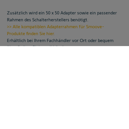
Zusätzlich wird ein 50 x 50 Adapter sowie ein passender
Rahmen des Schalterherstellers benötigt.
>> Alle kompatiblen Adapterrahmen für Smoove-
Produkte finden Sie hier.
Erhältlich bei Ihrem Fachhändler vor Ort oder bequem
über Online-Elektronikhändler.
35,90 €
Zum Warenkorb
inkl. MwSt., zzgl.
hinzufügen
Versandkosten
Kompatibilität
Geeignet für einen verdrahteten Rollladenmotoren der
Marke von Somfy.
Dies ist das offizielle Nachfolgeprodukt des