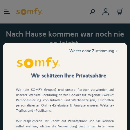
Zum Inhalt springen
Nach Hause kommen war noch nie
so leicht.
Jetzt 15 % auf den
Weiter ohne Zustimmung →
automatischen
Garagentorantrieb Serenia
Wir schätzen Ihre Privatsphäre
io sichern!
Wir (die SOMFY Gruppe) und unsere Partner verwenden auf
Dein Garagentor öffnet per
unserer Website Technologien wie Cookies für folgende Zwecke:
Personalisierung von Inhalten und Werbeanzeigen, Erschaffen
Knopfdruck, App oder
personalisierter Online-Erlebnisse & Analyse unseres Website-
Sprachsteuerung
. E
infach
Traffics und -Publikums.
durchfahren, ganz ohne
Wir respektieren Ihr Recht auf Privatsphäre und Sie können
selbst wählen, ob Sie die Verwendung bestimmter Arten von