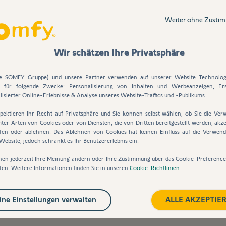
Weiter ohne Zusti
Wir schätzen Ihre Privatsphäre
r Niederschlag.
ie SOMFY Gruppe) und unsere Partner verwenden auf unserer Website Technolog
s für folgende Zwecke: Personalisierung von Inhalten und Werbeanzeigen, Ers
Durchschnitt 668 Liter pro Quadratmeter. Dies enspricht z.B. *5
lisierter Online-Erlebnisse & Analyse unseres Website-Traffics und -Publikums.
nicht aus und besorgen Sie sich zur Präventation den Regensens
pektieren Ihr Recht auf Privatsphäre und Sie können selbst wählen, ob Sie die Ve
ter Arten von Cookies oder von Diensten, die von Dritten bereitgestellt werden, akze
iter, wodurch eine schnelle und präzise Reaktion (z.B. einfahren
fen oder ablehnen. Das Ablehnen von Cookies hat keinen Einfluss auf die Verwen
ch auf die Objektsteuerungen ein
.
Für die Nutzung im privaten 
ebsite, jedoch schränkt es Ihr Benutzererlebnis ein.
nen jederzeit Ihre Meinung ändern oder Ihre Zustimmung über das Cookie-Preferenc
fen. Weitere Informationen finden Sie in unseren
Cookie-Richtlinien
.
nd oder wahlweise am Mast montiert werden. Die Spannungsverso
ren.
einer Folie, die die Leiterbahnen vor Oxidationen schützt und ve
ne Einstellungen verwalten
ALLE AKZEPTIE
r integrierten Heizung automatisch.