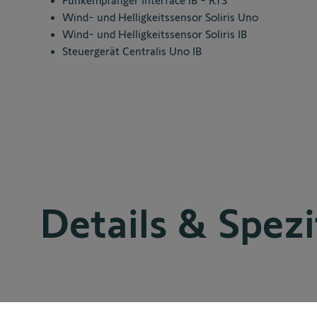
Funkempfänger Interface IB - RTS
Wind- und Helligkeitssensor Soliris Uno
Wind- und Helligkeitssensor Soliris IB
Steuergerät Centralis Uno IB
Details & Spezi
Lieferumfang