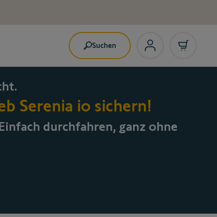
Suchen
ht.
b Serenia io sichern!
 E
infach durchfahren, ganz ohne