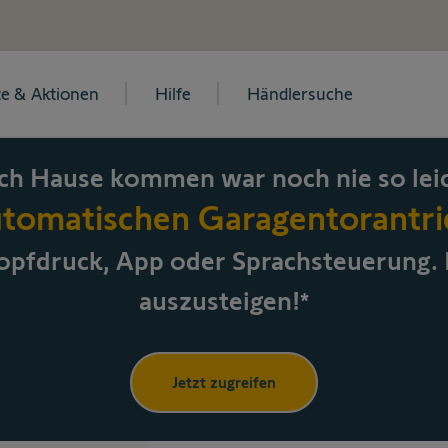
e & Aktionen
Hilfe
Händlersuche
ch Hause kommen war noch nie so leic
utomatischen Garagentorantrie
pfdruck, App oder Sprachsteuerung
.
auszusteigen!
*
Jetzt zugreifen