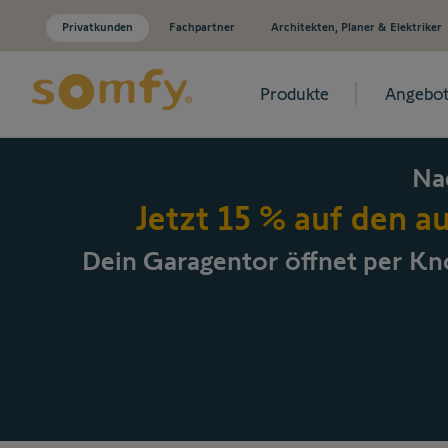
Privatkunden
Fachpartner
Architekten, Planer & Elektriker
Produkte
Angebot
Zum Inhalt springen
Na
Jetzt 15 % auf den a
Dein Garagentor öffnet per
Kno