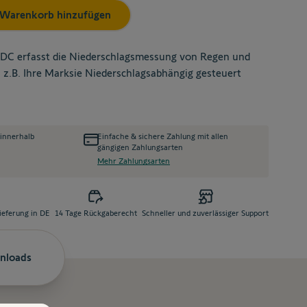
Warenkorb hinzufügen
DC erfasst die Niederschlagsmessung von Regen und
 z.B. Ihre Marksie Niederschlagsabhängig gesteuert
 innerhalb
Einfache & sichere Zahlung mit allen
gängigen Zahlungsarten
Mehr Zahlungsarten
ieferung in DE
14 Tage Rückgaberecht
Schneller und zuverlässiger Support
nloads