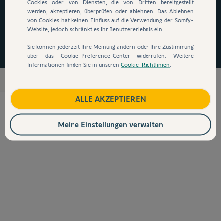
auszusteigen!
*
Cookies oder von Diensten, die von Dritten bereitgestellt
Regensensor Ondeis 230V
werden, akzeptieren, überprüfen oder ablehnen. Das Ablehnen
von Cookies hat keinen Einfluss auf die Verwendung der Somfy-
Website, jedoch schränkt es Ihr Benutzererlebnis ein.
Somfy Regensensor Ondeis 230V
Jetzt zugreifen
AC
Sie können jederzeit Ihre Meinung ändern oder Ihre Zustimmung
über das Cookie-Preference-Center widerrufen. Weitere
Weitere Details
Informationen finden Sie in unseren
Cookie-Richtlinien
.
Windwächter
273,51 €
ALLE AKZEPTIEREN
Meine Einstellungen verwalten
Final product 
590,22 €
Menge
Zum Warenkorb hinzufügen