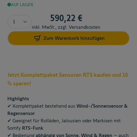
AUF LAGER
590,22 €
The price depends on the chosen options
Menge
inkl. MwSt., zzgl. Versandkosten
Zum Warenkorb hinzufügen
Jetzt Komplettpaket Sensoren RTS kaufen und 10
% sparen!
Highlights
✔ Komplettpaket bestehend aus
Wind-/Sonnensensor &
Regensensor
✔ Geeignet für Rolläden, Jalousien oder Markisen mit
Somfy
RTS-Funk
✔ Bedienung
abhängig von Sonne, Wind & Regen
– auch