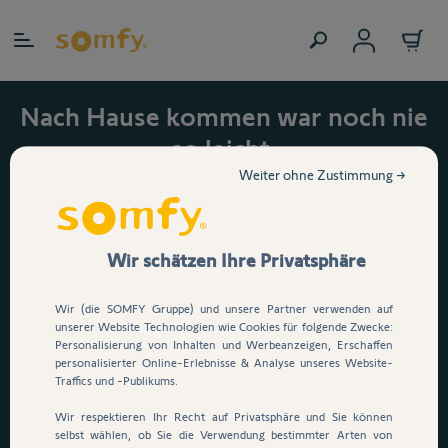
Zum Inhalt springen
Somfy Sensor-Komplettpaket
Nach Hause kommen war noch nie
Sonne-Wind-Regen RTS anpassen
so leicht.
Jetzt 15 % auf den
Weiter ohne Zustimmung →
Soliris Sensor RTS
automatischen
Garagentorantrieb Serenia
Somfy Funk-Wind- &
Wir schätzen Ihre Privatsphäre
Helligkeitssensor Soliris Sensor RTS
io sichern!
(Regensensor anschließbar)
Wir (die SOMFY Gruppe) und unsere Partner verwenden auf
Dein Garagentor öffnet per
unserer Website Technologien wie Cookies für folgende Zwecke:
Weitere Details
Personalisierung von Inhalten und Werbeanzeigen, Erschaffen
Knopfdruck, App oder
personalisierter Online-Erlebnisse & Analyse unseres Website-
Sprachsteuerung
. E
infach
Traffics und -Publikums.
316,71 €
durchfahren, ganz ohne
Wir respektieren Ihr Recht auf Privatsphäre und Sie können
selbst wählen, ob Sie die Verwendung bestimmter Arten von