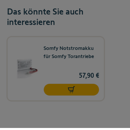
Das könnte Sie auch
interessieren
Navigating through the elements of the carousel is possible us
Press to skip carousel
Somfy Notstromakku
für Somfy Torantriebe
57,90 €