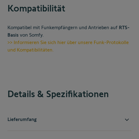
Kompatibilität
Kompatibel mit Funkempfängern und Antrieben auf
RTS-
Basis
von Somfy.
>> Informieren Sie sich hier über unsere Funk-Protokolle
und Kompatibilitäten.
Details & Spezifikationen
Lieferumfang
Im Lieferumfang ist der Mini-Funkhandsender KeyGo 4
RTS 4-Kanal inkl. Batterie und 3 farbigen