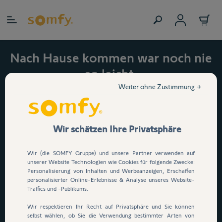
Zum Inhalt springen
Nach Hause kommen war noch nie
so leicht.
Jetzt 15 % auf den
Weiter ohne Zustimmung →
automatischen
Garagentorantrieb Serenia
Wir schätzen Ihre Privatsphäre
io sichern!
Wir (die SOMFY Gruppe) und unsere Partner verwenden auf
Dein Garagentor öffnet per
unserer Website Technologien wie Cookies für folgende Zwecke:
Personalisierung von Inhalten und Werbeanzeigen, Erschaffen
Knopfdruck, App oder
personalisierter Online-Erlebnisse & Analyse unseres Website-
Sprachsteuerung
. E
infach
Traffics und -Publikums.
durchfahren, ganz ohne
Wir respektieren Ihr Recht auf Privatsphäre und Sie können
selbst wählen, ob Sie die Verwendung bestimmter Arten von