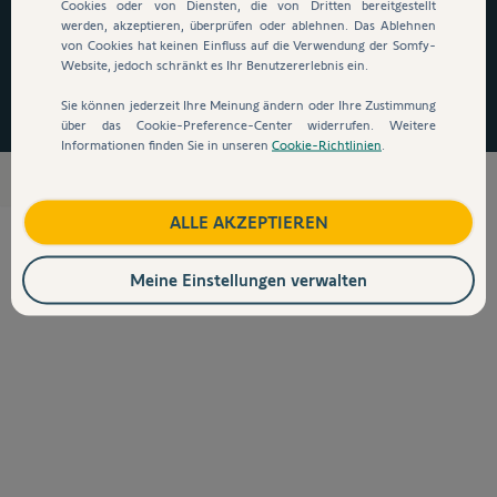
auszusteigen!
*
Cookies oder von Diensten, die von Dritten bereitgestellt
werden, akzeptieren, überprüfen oder ablehnen. Das Ablehnen
von Cookies hat keinen Einfluss auf die Verwendung der Somfy-
Final product 
139,48 €
Website, jedoch schränkt es Ihr Benutzererlebnis ein.
Jetzt zugreifen
Sie können jederzeit Ihre Meinung ändern oder Ihre Zustimmung
Menge
über das Cookie-Preference-Center widerrufen. Weitere
Informationen finden Sie in unseren
Cookie-Richtlinien
.
Komplettkits & Zubehör stand alone
Zum Warenkorb hinzufügen
ALLE AKZEPTIEREN
Meine Einstellungen verwalten