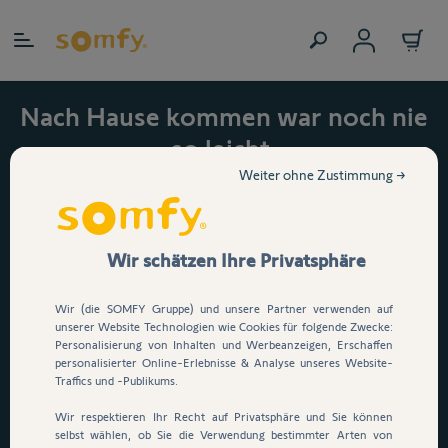
Zum Inhalt springen
Somfy KeyFob 2-in-1 Funksender
Nach Hause kommen war noch nie
im 4er-Pack anpassen
so leicht.
Jetzt 15 % auf den
Weiter ohne Zustimmung →
Somfy® KeyFob 2-in-1
automatischen
Funksender im 4er-Pack
Garagentorantrieb Serenia
Wir schätzen Ihre Privatsphäre
Somfy KeyFob 2-in-1 Funksender
io sichern!
und Chipausweis
Wir (die SOMFY Gruppe) und unsere Partner verwenden auf
Dein Garagentor öffnet per
unserer Website Technologien wie Cookies für folgende Zwecke:
Weitere Details
Personalisierung von Inhalten und Werbeanzeigen, Erschaffen
Knopfdruck, App oder
personalisierter Online-Erlebnisse & Analyse unseres Website-
Sprachsteuerung
. E
infach
Traffics und -Publikums.
34,87 €
durchfahren, ganz ohne
Wir respektieren Ihr Recht auf Privatsphäre und Sie können
selbst wählen, ob Sie die Verwendung bestimmter Arten von