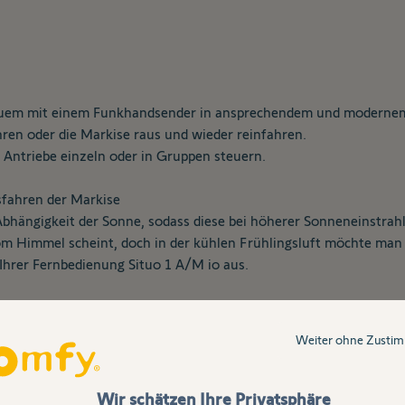
quem mit einem Funkhandsender in ansprechendem und modernem De
en oder die Markise raus und wieder reinfahren.
 Antriebe einzeln oder in Gruppen steuern.
fahren der Markise
Abhängigkeit der Sonne, sodass diese bei höherer Sonneneinstrah
om Himmel scheint, doch in der kühlen Frühlingsluft möchte man 
 Ihrer Fernbedienung Situo 1 A/M io aus.
 Sonne?
o!
Weiter ohne Zusti
t einem kurzen Griff zur Fernbedienung können Sie den jeweilig
Wir schätzen Ihre Privatsphäre