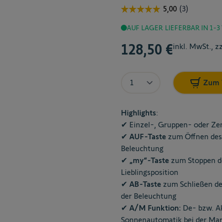
AUF LAGER
LIEFERBAR IN 1-
128,50 €
inkl. MwSt., z
Menge
Zum 
Highlights
:
✔ Einzel-, Gruppen- oder Ze
✔
AUF-Taste
zum Öffnen des 
Beleuchtung
✔
„my“-Taste
zum Stoppen d
Lieblingsposition
✔
AB-Taste
zum Schließen de
der Beleuchtung
✔
A/M Funktion:
De- bzw. Ak
Sonnenautomatik bei der Mar