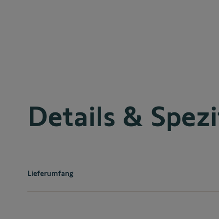
Details & Spezi
Lieferumfang
im Lieferumfang sind enthalten:
1x Handsender inkl. Wandhalterung und Batterien