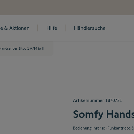
e & Aktionen
Hilfe
Händlersuche
andsender Situo 1 A/M io II
Artikelnummer
1870721
Somfy Handse
Bedienung Ihrer io-Funkantriebe 