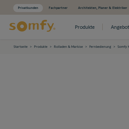
Privatkunden
Fachpartner
Architekten, Planer & Elektriker
Produkte
Angebot
Zum Inhalt springen
Startseite
>
Produkte
>
Rolladen & Markise
>
Fernbedienung
>
Somfy H