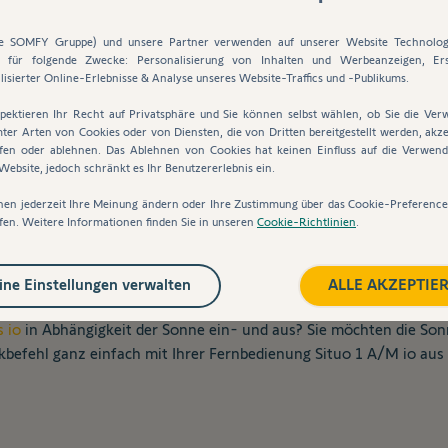
steuern Sie Ihre Markisen, Rolläden u.v.m. automatisiert in Abh
ie SOMFY Gruppe) und unsere Partner verwenden auf unserer Website Technolog
 steuern Sie Ihre Rolläden und Ihre Markise bequem und komfort
s für folgende Zwecke: Personalisierung von Inhalten und Werbeanzeigen, Ers
lisierter Online-Erlebnisse & Analyse unseres Website-Traffics und -Publikums.
pektieren Ihr Recht auf Privatsphäre und Sie können selbst wählen, ob Sie die Ve
nkl. De-/Aktivierung von Automatikbefehlen:
ter Arten von Cookies oder von Diensten, die von Dritten bereitgestellt werden, akze
fen oder ablehnen. Das Ablehnen von Cookies hat keinen Einfluss auf die Verwen
ebsite, jedoch schränkt es Ihr Benutzererlebnis ein.
m Sie die Fernbedienung Situo 1 A/M io in die jeweiligen gewünsc
nen jederzeit Ihre Meinung ändern oder Ihre Zustimmung über das Cookie-Preferenc
fen. Weitere Informationen finden Sie in unseren
Cookie-Richtlinien
.
 – doch auf einmal fahren alle Rolläden dank
Zeitschaltuhr
oder e
aussperren, nutzen Sie einfach die Deaktivierung des Automatikb
en und steuern Sie Ihre Rolläden automatisch zu bestimmten Uhr
ne Einstellungen verwalten
ALLE AKZEPTIE
 io
in Abhängigkeit der Sonne ein- und aus? Sie möchten die Sonn
kbefehl ganz einfach mit Ihrer Fernbedienung Situo 1 A/M io aus