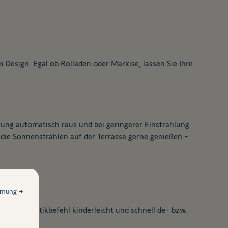
sign. Egal ob Rolladen oder Markise, lassen Sie Ihre
lung automatisch raus und bei geringerer Einstrahlung
die Sonnenstrahlen auf der Terrasse gerne genießen -
mmung →
en Automatikbefehl kinderleicht und schnell de- bzw.