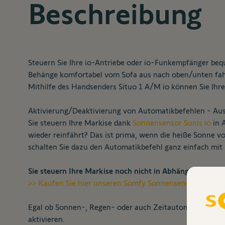
Beschreibung
Steuern Sie Ihre io-Antriebe oder io-Funkempfänger be
Behänge komfortabel vom Sofa aus nach oben/unten fahr
Mithilfe des Handsenders Situo 1 A/M io können Sie Ihre
Aktivierung/Deaktivierung von Automatikbefehlen - Aus
Sie steuern Ihre Markise dank
Sonnensensor Sunis io
in 
wieder reinfährt? Das ist prima, wenn die heiße Sonne v
schalten Sie dazu den Automatikbefehl ganz einfach mit
Sie steuern Ihre Markise noch nicht in Abhängigkeit der
>> Kaufen Sie hier unseren Somfy Sonnensensor Sunis i
Egal ob Sonnen-, Regen- oder auch Zeitautomatiken – mi
aktivieren.