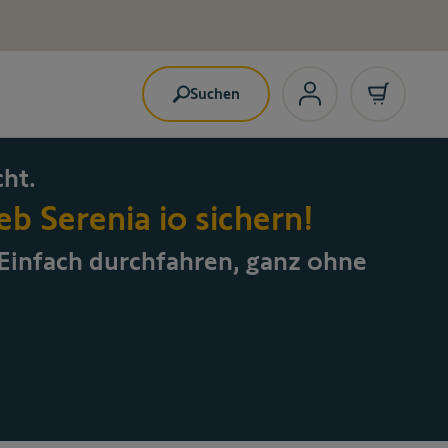
Suchen
ht.
b Serenia io sichern!
 E
infach durchfahren, ganz ohne