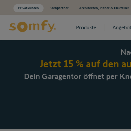
Privatkunden
Fachpartner
Architekten, Planer & Elektriker
Produkte
Angebot
Zum Inhalt springen
Na
Jetzt 15 % auf den a
Dein Garagentor öffnet per
Kno