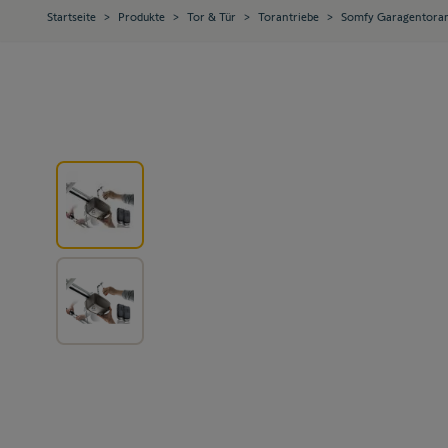
Startseite
>
Produkte
>
Tor & Tür
>
Torantriebe
>
Somfy Garagentoran
View larger image
View larger image