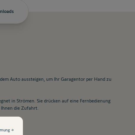
nloads
 dem Auto aussteigen, um Ihr Garagentor per Hand zu
net in Strömen. Sie drücken auf eine Fernbedienung
 Ihnen die Zufahrt.
mmung →