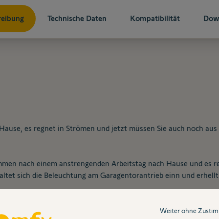
reibung
Technische Daten
Kompatibilität
Dow
ause, es regnet in Strömen und jetzt müssen Sie auch noch aus
men nach einem anstrengenden Arbeitstag nach Hause und es reg
haltet sich die Beleuchtung am Garagentorantrieb einn und erhellt
bel per Smartphone steuern?
te Steuerung und sparen Sie auf den Paketpreis 9 % Rabatt!
Weiter ohne Zusti