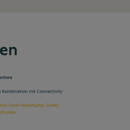
ten
entore
n Kombination mit Connectivity
mfy Funk-Wandtaster
,
Somfy
schranke