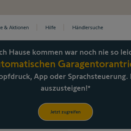
e & Aktionen
Hilfe
Händlersuche
ch Hause kommen war noch nie so leic
utomatischen Garagentorantrie
pfdruck, App oder Sprachsteuerung
.
auszusteigen!
*
Jetzt zugreifen