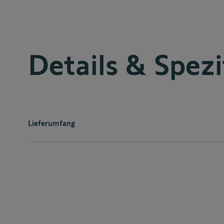
Details & Spezi
Lieferumfang
Im Lieferumfang enthalten:
1x Somfy GDK 700 RTS Antriebseinheit
2x Somfy Fernbedienung
3-teilige Antriebsschiene (2,9 m) mit Zahnriehmen
Installations- und Bedienungsanleitung