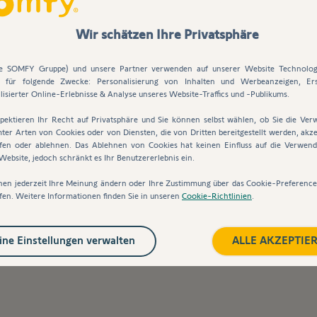
ortable und einfache Bedienung
, sondern
schützt
Ihr Garagent
Wir schätzen Ihre Privatsphäre
ben – und Sie müssen nicht immer daran denken Ihr Tor abzuschl
ie SOMFY Gruppe) und unsere Partner verwenden auf unserer Website Technolog
s für folgende Zwecke: Personalisierung von Inhalten und Werbeanzeigen, Ers
 empfehlen wir Ihnen unseren Somfy Garagentorantrieb GDK 1100 
lisierter Online-Erlebnisse & Analyse unseres Website-Traffics und -Publikums.
pektieren Ihr Recht auf Privatsphäre und Sie können selbst wählen, ob Sie die Ve
2 Handsendern und einem Wandtaster kaufen.
ter Arten von Cookies oder von Diensten, die von Dritten bereitgestellt werden, akze
fen oder ablehnen. Das Ablehnen von Cookies hat keinen Einfluss auf die Verwen
nd umständlich ist, ist ein weitverbreiteter Irrtum – das beweist
ebsite, jedoch schränkt es Ihr Benutzererlebnis ein.
 für die Montage bereit - alle notwendigen Bauteile sind bereits
nen jederzeit Ihre Meinung ändern oder Ihre Zustimmung über das Cookie-Preferenc
fen. Weitere Informationen finden Sie in unseren
Cookie-Richtlinien
.
rieb. Anschließend montieren Sie dann beide Teile an nur zwei 
gt fast vollständig automatisch - mit nur wenigen Tastendrücken
ne Einstellungen verwalten
ALLE AKZEPTIE