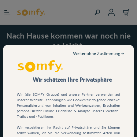
Zum Inhalt springen
Nach Hause kommen war noch nie
so leicht.
Jetzt 15 % auf den
Weiter ohne Zustimmung →
automatischen
Garagentorantrieb Serenia
Wir schätzen Ihre Privatsphäre
io sichern!
Wir (die SOMFY Gruppe) und unsere Partner verwenden auf
Dein Garagentor öffnet per
unserer Website Technologien wie Cookies für folgende Zwecke:
Personalisierung von Inhalten und Werbeanzeigen, Erschaffen
Knopfdruck, App oder
personalisierter Online-Erlebnisse & Analyse unseres Website-
Sprachsteuerung
. E
infach
Traffics und -Publikums.
durchfahren, ganz ohne
Wir respektieren Ihr Recht auf Privatsphäre und Sie können
selbst wählen, ob Sie die Verwendung bestimmter Arten von